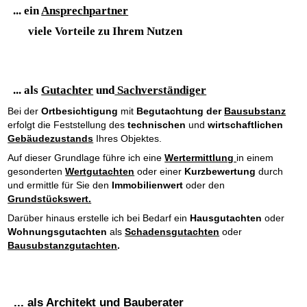
... ein
Ansprechpartner
viele Vorteile zu Ihrem Nutzen
... als
Gutachter
und
Sachverständiger
Bei der
Ortbesichtigung
mit
Begutachtung der
Bausubstanz
erfolgt die Feststellung des
technischen
und
wirtschaftlichen
Gebäudezustands
Ihres Objektes.
Auf dieser Grundlage führe ich eine
Wertermittlung
in einem
gesonderten
Wertgutachten
oder einer
Kurzbewertung
durch
und ermittle für Sie den
Immobilienwert
oder den
Grundstückswert.
Darüber hinaus erstelle ich bei Bedarf ein
Hausgutachten
oder
Wohnungsgutachten
als
Schadensgutachten
oder
Bausubstanzgutachten
.
... als
Architekt
und
Bauberater