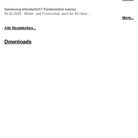
Sanierung erforderlich? Fördermittel nutzen
05.02.2026 - Winter- und Frostschutz auch für Ihr Haus...
Mehr...
Alle Neuigkeiten...
Downloads
Startseite
Ihr Vorteil
Aktuelles
Begutachtung
Bauberatung
Baubegleitung
Ihr Nutzen
Stephan Otto
Referenzen